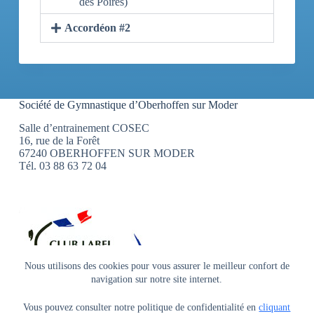
des Poires)
Accordéon #2
Société de Gymnastique d’Oberhoffen sur Moder
Salle d’entrainement COSEC
16, rue de la Forêt
67240 OBERHOFFEN SUR MODER
Tél. 03 88 63 72 04
Nous utilisons des cookies pour vous assurer le meilleur confort de
navigation sur notre site internet.
Copyright © 2026 Société de Gymnastique d'Oberhoffen -
Vous pouvez consulter notre politique de confidentialité en
cliquant
Conception graphique et technique : www.progeka.fr