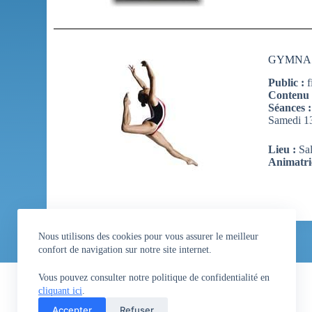
GYMNAS
Public :
f
Contenu
Séances 
Samedi 1
Lieu :
Sa
Animatric
Nous utilisons des cookies pour vous assurer le meilleur
confort de navigation sur notre site internet.
Société de Gymnastique d’Oberhoffen sur Moder
Vous pouvez consulter notre politique de confidentialité en
Salle d’entrainement COSEC
cliquant ici
.
16, rue de la Forêt
Accepter
Refuser