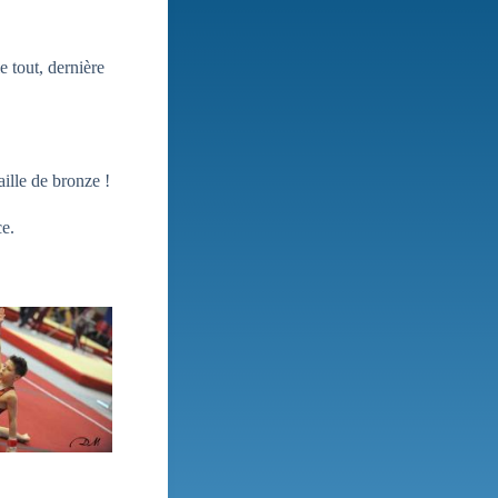
 tout, dernière
ille de bronze !
ce.